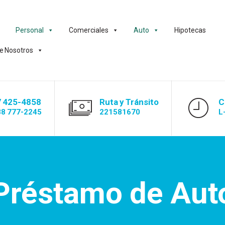
o
Personal
Comerciales
Auto
Hipotecas
e Nosotros
 425-4858
Ruta y Tránsito
C
88 777-2245
221581670
L
Préstamo de Aut