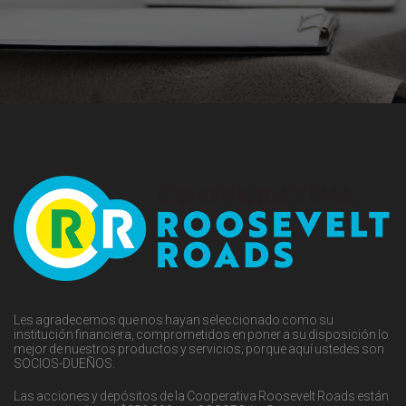
Les agradecemos que nos hayan seleccionado como su
institución financiera, comprometidos en poner a su disposición lo
mejor de nuestros productos y servicios; porque aquí ustedes son
SOCIOS-DUEÑOS.
Las acciones y depósitos de la Cooperativa Roosevelt Roads están