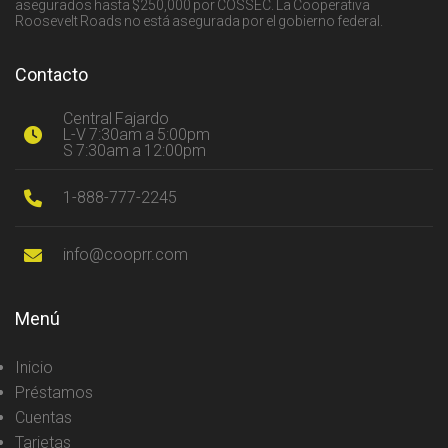
asegurados hasta $250,000 por COSSEC. La Cooperativa
Roosevelt Roads no está asegurada por el gobierno federal.
Contacto
Central Fajardo
L-V 7:30am a 5:00pm
S 7:30am a 12:00pm
1-888-777-2245
info@cooprr.com
Menú
Inicio
Préstamos
Cuentas
Tarjetas